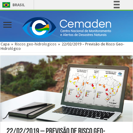
BRASIL
Simplifique!
Comunica BR
Participe
Acesso à informação
Capa
»
Riscos geo-hidrologicos
»
22/02/2019 – Previsão de Risco Geo-
Hidrológico
Legislação
Canais
22/02/2019 – Previsão de Risco Geo-