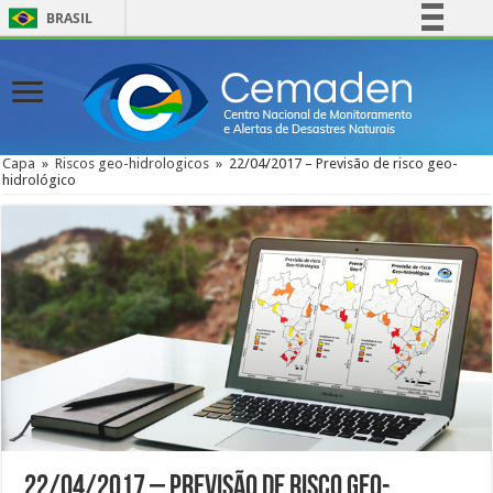
BRASIL
Simplifique!
Comunica BR
Participe
Acesso à informação
Capa
»
Riscos geo-hidrologicos
»
22/04/2017 – Previsão de risco geo-
hidrológico
Legislação
Canais
22/04/2017 – Previsão de risco geo-