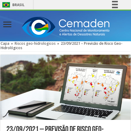
BRASIL
Simplifique!
Comunica BR
Participe
Acesso à informação
Capa
»
Riscos geo-hidrologicos
»
23/09/2021 – Previsão de Risco Geo-
Hidrológicos
Legislação
Canais
23/09/2021 – Previsão de Risco Geo-