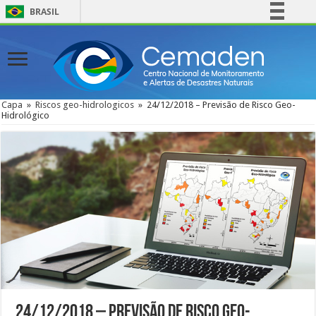
BRASIL
Simplifique!
Comunica BR
Participe
Acesso à informação
Capa
»
Riscos geo-hidrologicos
»
24/12/2018 – Previsão de Risco Geo-
Hidrológico
Legislação
Canais
24/12/2018 – Previsão de Risco Geo-