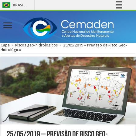
BRASIL
Simplifique!
Comunica BR
Participe
Acesso à informação
Capa
»
Riscos geo-hidrologicos
»
25/05/2019 – Previsão de Risco Geo-
Hidrológico
Legislação
Canais
25/05/2019 – Previsão de Risco Geo-