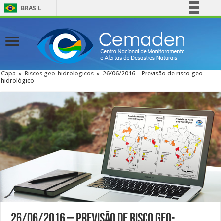
BRASIL
Simplifique!
Comunica BR
Participe
Acesso à informação
Capa
»
Riscos geo-hidrologicos
»
26/06/2016 – Previsão de risco geo-
hidrológico
Legislação
Canais
26/06/2016 – Previsão de risco geo-