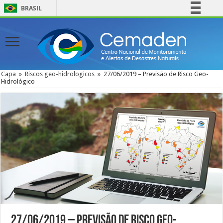
BRASIL
Simplifique!
Comunica BR
Participe
Acesso à informação
Capa
»
Riscos geo-hidrologicos
»
27/06/2019 – Previsão de Risco Geo-
Hidrológico
Legislação
Canais
27/06/2019 – Previsão de Risco Geo-