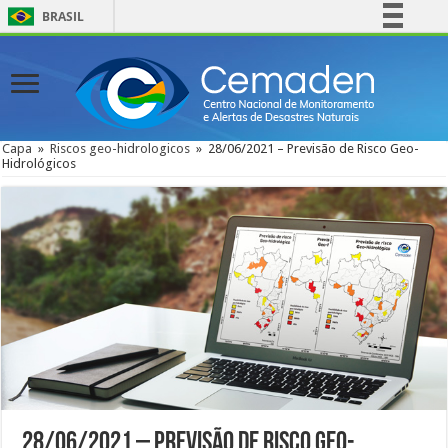
BRASIL
Simplifique!
Comunica BR
Participe
Acesso à informação
Capa
»
Riscos geo-hidrologicos
»
28/06/2021 – Previsão de Risco Geo-
Hidrológicos
Legislação
Canais
28/06/2021 – Previsão de Risco Geo-