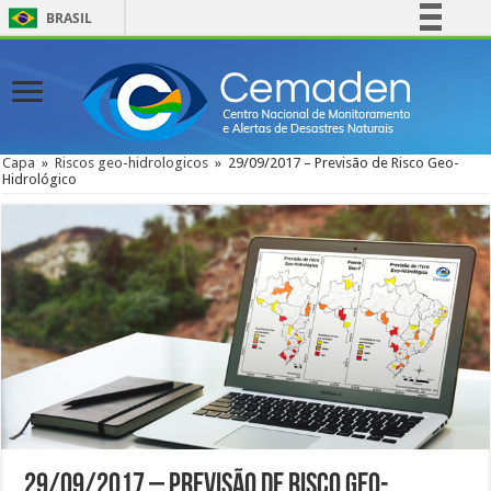
BRASIL
Simplifique!
Comunica BR
Participe
Acesso à informação
Capa
»
Riscos geo-hidrologicos
»
29/09/2017 – Previsão de Risco Geo-
Hidrológico
Legislação
Canais
29/09/2017 – Previsão de Risco Geo-