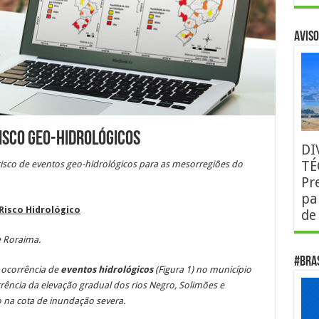
AVISO
isco Geo-Hidrológicos
DI
TÉ
risco de eventos geo-hidrológicos para as mesorregiões do
Pr
pa
Risco Hidrológico
de
 Roraima.
#Bra
e ocorrência de
eventos hidrológicos
(Figura 1)
no município
ência da elevação gradual dos rios Negro, Solimões e
o na cota de inundação severa.