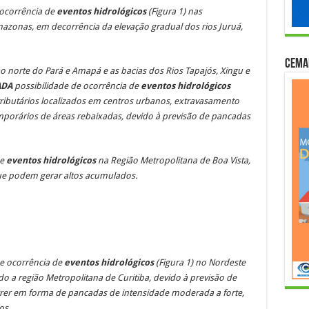
 ocorrência de
eventos hidrológicos
(Figura 1) nas
azonas, em decorrência da elevação gradual dos rios Juruá,
Cema
 norte do Pará e Amapá e as bacias dos Rios Tapajós, Xingu e
DA
possibilidade de ocorrência de
eventos hidrológicos
tributários localizados em centros urbanos, extravasamento
porários de áreas rebaixadas, devido à previsão de pancadas
de
eventos hidrológicos
na Região Metropolitana de Boa Vista,
ue podem gerar altos acumulados.
de ocorrência de
eventos hidrológicos
(Figura 1) no Nordeste
do a região Metropolitana de Curitiba,
devido à previsão de
rer em forma de pancadas de intensidade moderada a forte,
os.