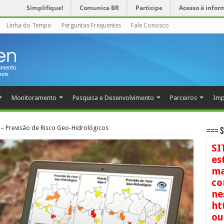
Simplifique!
Comunica BR
Participe
Acesso à infor
Linha do Tempo
Perguntas Frequentes
Fale Conosco
Monitoramento
Pesquisa e Desenvolvimento
Parceiros
Imp
– Previsão de Risco Geo-Hidrológicos
=== S
SI
es
ma
co
ne
ht
ou