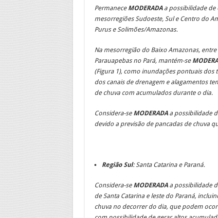
Permanece
MODERADA
a possibilidade de
mesorregiões Sudoeste, Sul e Centro do Am
Purus e Solimões/Amazonas.
Na mesorregião do Baixo Amazonas, entre o
Parauapebas no Pará, mantém-se
MODERA
(Figura 1), como inundações pontuais dos 
dos canais de drenagem e alagamentos tem
de chuva com acumulados durante o dia.
Considera-se
MODERADA
a possibilidade 
devido a previsão de pancadas de chuva q
Região Sul
: Santa Catarina e Paraná.
Considera-se
MODERADA
a possibilidade 
de Santa Catarina e leste do Paraná,
incluin
chuva no decorrer do dia, que podem ocor
com possibilidade de gerar altos acumulad