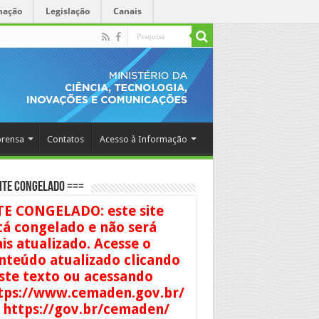
mação
Legislação
Canais
rensa
Contatos
Acesso à Informação
ITE CONGELADO ===
TE CONGELADO: este site
tá congelado e não será
is atualizado. Acesse o
nteúdo atualizado clicando
ste texto ou acessando
tps://www.cemaden.gov.br/
 https://gov.br/cemaden/