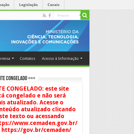
mação
Legislação
Canais
rensa
Contatos
Acesso à Informação
ITE CONGELADO ===
TE CONGELADO: este site
tá congelado e não será
is atualizado. Acesse o
nteúdo atualizado clicando
ste texto ou acessando
tps://www.cemaden.gov.br/
 https://gov.br/cemaden/