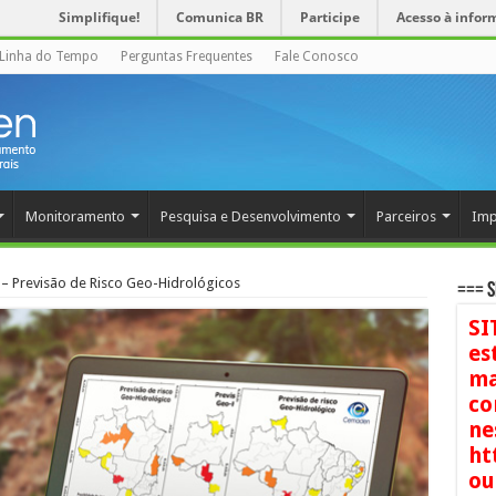
Simplifique!
Comunica BR
Participe
Acesso à infor
Linha do Tempo
Perguntas Frequentes
Fale Conosco
Monitoramento
Pesquisa e Desenvolvimento
Parceiros
Imp
– Previsão de Risco Geo-Hidrológicos
=== S
SI
es
ma
co
ne
ht
ou