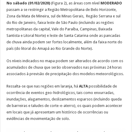
No sábado (01/02/2020)
(Figura 2), as áreas com nível
MODERADO
passam a se restringir a Região Metropolitana de Belo Horizonte,
Zona da Mata de Mineira, sul de Minas Gerais, Região Serrana e sul
do Rio de Janeiro, faixa leste de São Paulo (incluindo as regiões
metropolitanas da capital, Vale do Paraíba, Campinas, Baixada
Santista e Litoral Norte) e leste de Santa Catarina onde as pancadas
de chuva ainda podem ser fortes localmente, além da faixa norte do
país (do litoral do Amapá ao Rio Grande do Norte).
Os níveis indicados no mapa podem ser alterados de acordo com os
acumulados de chuva que serão observados nas próximas 24 horas
associados à previsão de precipitação dos modelos meteorológicos.
Ressalta-se que nas regiões em laranja, há
ALTA
possibilidade de
ocorrência de eventos geo-hidrológicos, tais como enxurradas,
inundações, alagamentos, deslizamentos esparsos (incluindo queda
de barreiras e taludes de corte-e-aterro), os quais podem acontecer
em locais que já apresentam um histórico de ocorrências ou
evidências de movimentação de solo.