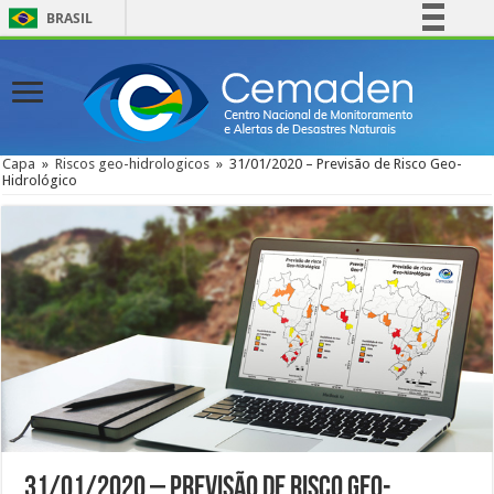
BRASIL
Simplifique!
Comunica BR
Participe
Acesso à informação
Capa
»
Riscos geo-hidrologicos
»
31/01/2020 – Previsão de Risco Geo-
Hidrológico
Legislação
Canais
31/01/2020 – Previsão de Risco Geo-