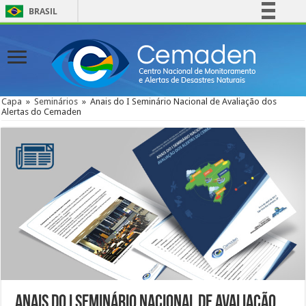
BRASIL
Simplifique!
Comunica BR
Participe
Acesso à informação
Capa
»
Seminários
»
Anais do I Seminário Nacional de Avaliação dos
Alertas do Cemaden
Legislação
Canais
Anais do I Seminário Nacional de Avaliação