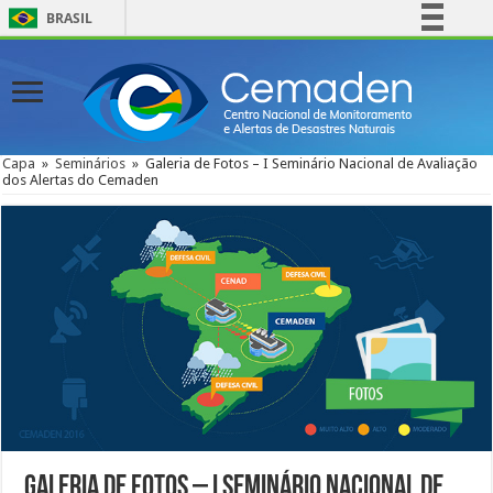
BRASIL
Simplifique!
Comunica BR
Participe
Acesso à informação
Capa
»
Seminários
»
Galeria de Fotos – I Seminário Nacional de Avaliação
dos Alertas do Cemaden
Legislação
Canais
Galeria de Fotos – I Seminário Nacional de