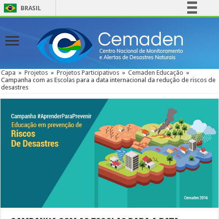
BRASIL
Simplifique!
Comunica BR
Participe
Acesso à informação
Capa
»
Projetos
»
Projetos Participativos
»
Cemaden Educação
»
Campanha com as Escolas para a data internacional da redução de riscos de
Legislação
desastres
Canais