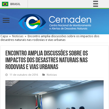
BRASIL
Simplifique!
Comunica BR
Participe
Acesso à informação
Capa
»
Noticias
»
Encontro amplia discussões sobre os impactos dos
desastres naturais nas rodovias e vias urbanas
Legislação
Canais
Encontro amplia discussões sobre os
impactos dos desastres naturais nas
rodovias e vias urbanas
11 de outubro de 2016
Noticias