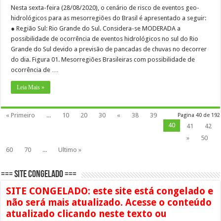
Nesta sexta-feira (28/08/2020), o cenário de risco de eventos geo-
hidrológicos para as mesorregiões do Brasil é apresentado a seguir:
● Região Sul: Rio Grande do Sul. Considera-se MODERADA a
possibilidade de ocorrência de eventos hidrológicos no sul do Rio
Grande do Sul devido a previsão de pancadas de chuvas no decorrer
do dia. Figura 01. Mesorregiões Brasileiras com possibilidade de
ocorrência de …
Leia Mais »
« Primeiro
...
10
20
30
«
38
39
Pagina 40 de 192
40
41
42
»
50
60
70
...
Ultimo »
=== SITE CONGELADO ===
SITE CONGELADO: este site está congelado e
não será mais atualizado. Acesse o conteúdo
atualizado clicando neste texto ou