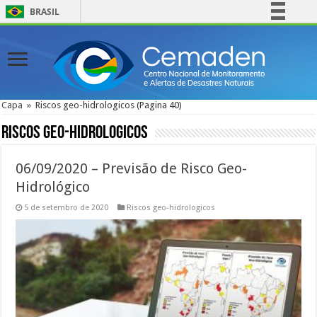
BRASIL
Simplifique!
Comunica BR
Participe
Acesso à informação
Capa
»
Riscos geo-hidrologicos
(Pagina 40)
Legislação
Riscos geo-hidrologicos
Canais
06/09/2020 – Previsão de Risco Geo-
Hidrológico
5 de setembro de 2020
Riscos geo-hidrologicos