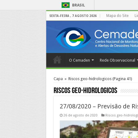
BRASIL
Mapa do Site
L
SEXTA-FEIRA , 7 AGOSTO 2026
O Cemaden
Rede Observacional
Capa
»
Riscos geo-hidrologicos
(Pagina 41)
Riscos geo-hidrologicos
27/08/2020 – Previsão de Ri
26 de agosto de 2020
Riscos geo-hidrolog