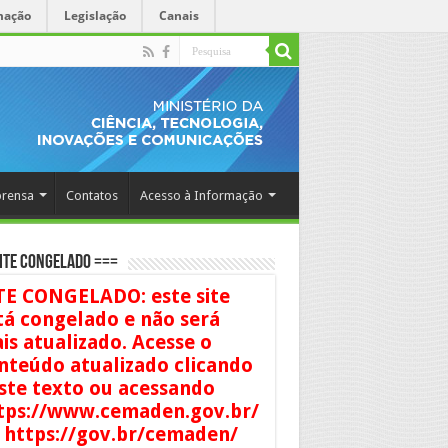
mação
Legislação
Canais
rensa
Contatos
Acesso à Informação
ITE CONGELADO ===
TE CONGELADO: este site
tá congelado e não será
is atualizado. Acesse o
nteúdo atualizado clicando
ste texto ou acessando
tps://www.cemaden.gov.br/
 https://gov.br/cemaden/