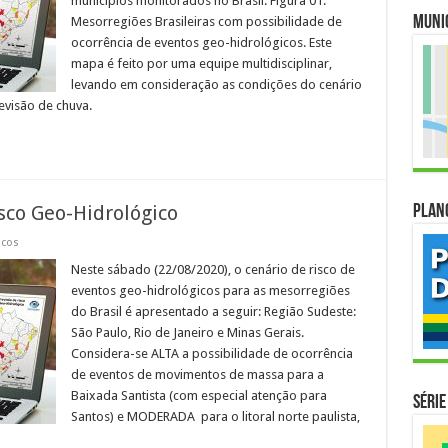
municípios monitorados no Brasil. Figura 01.
Muni
Mesorregiões Brasileiras com possibilidade de
ocorrência de eventos geo-hidrológicos. Este
mapa é feito por uma equipe multidisciplinar,
levando em consideração as condições do cenário
evisão de chuva.
sco Geo-Hidrológico
Plan
icos
Neste sábado (22/08/2020), o cenário de risco de
eventos geo-hidrológicos para as mesorregiões
do Brasil é apresentado a seguir: Região Sudeste:
São Paulo, Rio de Janeiro e Minas Gerais.
Considera-se ALTA a possibilidade de ocorrência
de eventos de movimentos de massa para a
Baixada Santista (com especial atenção para
Série
Santos) e MODERADA para o litoral norte paulista,