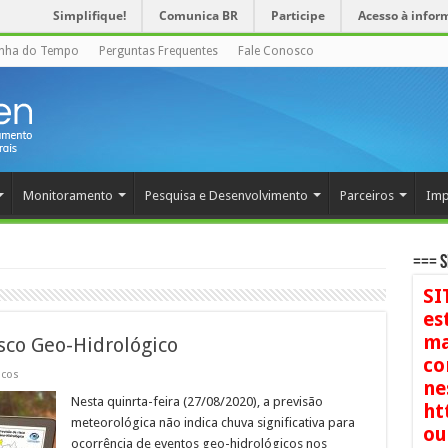
Simplifique!
Comunica BR
Participe
Acesso à infor
inha do Tempo
Perguntas Frequentes
Fale Conosco
Monitoramento
Pesquisa e Desenvolvimento
Parceiros
Imp
=== S
SI
es
ma
sco Geo-Hidrológico
co
icos
ne
Nesta quinrta-feira (27/08/2020), a previsão
ht
meteorológica não indica chuva significativa para
ou
ocorrência de eventos geo-hidrológicos nos