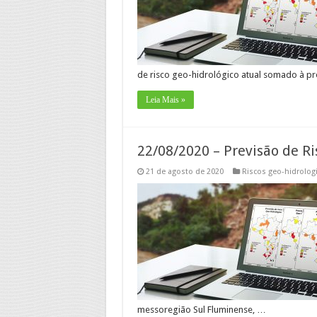
de risco geo-hidrológico atual somado à pr
Leia Mais »
22/08/2020 – Previsão de Ri
21 de agosto de 2020
Riscos geo-hidrolog
messoregião Sul Fluminense, …