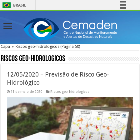
BRASIL
Simplifique!
Comunica BR
Participe
Acesso à informação
Capa
»
Riscos geo-hidrologicos
(Pagina 50)
Legislação
Riscos geo-hidrologicos
Canais
12/05/2020 – Previsão de Risco Geo-
Hidrológico
11 de maio de 2020
Riscos geo-hidrologicos