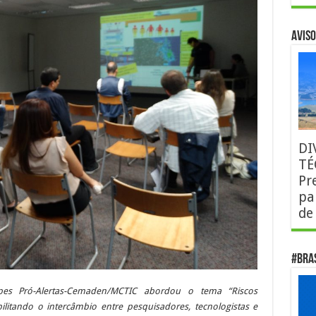
AVISO
DI
TÉ
Pr
pa
de
#Bra
pes Pró-Alertas-Cemaden/MCTIC abordou o tema “Riscos
bilitando o intercâmbio entre pesquisadores, tecnologistas e