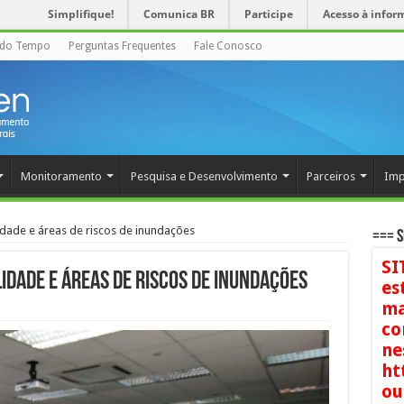
Simplifique!
Comunica BR
Participe
Acesso à infor
 do Tempo
Perguntas Frequentes
Fale Conosco
Monitoramento
Pesquisa e Desenvolvimento
Parceiros
Imp
dade e áreas de riscos de inundações
=== S
SI
idade e áreas de riscos de inundações
es
ma
co
ne
ht
ou