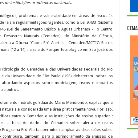
 de instituições acadêmicas nacionais.
nológicos, problemas e vulnerabilidade em áreas de riscos às
 leis e regulamentações vigentes, como a Lei 9.433 (Sistema
Cema
1.445 (Lei de Saneamento Básico e Águas Urbanas) – o Centro
 Desastres Naturais (Cemaden), do Ministério da Ciência,
alizou a Oficina “Capes Pró-Alertas – Cemaden/MCTIC: Riscos
emana (12 a 14), na sala do Parque Tecnológico em São José dos
 Hidrologia do Cemaden e das Universidades Federais do Rio
) e da Universidade de São Paulo (USP) debateram sobre os
is, abordando aspectos sobre modelagem, riscos e impactos
tre outros.
olvimento, hidrólogo Eduardo Mario Mendiondo, explica que a
s naturais é considerada uma área praticamente nova. Por isso,
íficas entre o Cemaden e as instituições de ensino superior :
res e a base de dados do Cemaden sobre alerta de riscos
o Programa Pró-Alertas permitem ampliar as discussões sobre
sso contribuirá, também, para o aprimoramento da emissão de