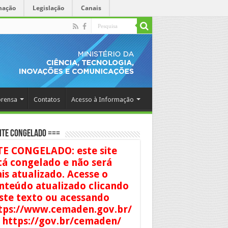
mação
Legislação
Canais
rensa
Contatos
Acesso à Informação
ITE CONGELADO ===
TE CONGELADO: este site
tá congelado e não será
is atualizado. Acesse o
nteúdo atualizado clicando
ste texto ou acessando
tps://www.cemaden.gov.br/
 https://gov.br/cemaden/