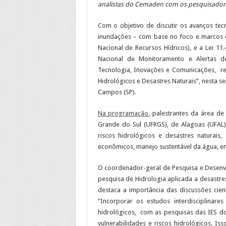
analistas do Cemaden com os pesquisadores
Com o objetivo de discutir os avanços tec
inundações – com base no foco e marcos de
Nacional de Recursos Hídricos), e a Lei 1
Nacional de Monitoramento e Alertas de
Tecnologia, Inovações e Comunicações, re
Hidrológicos e Desastres Naturais”, nesta s
Campos (SP).
Na programação
,
palestrantes da área de
Grande do Sul (UFRGS), de Alagoas (UFAL
riscos hidrológicos e desastres natura
econômicos, manejo sustentável da água, en
O coordenador-geral de Pesquisa e Desenv
pesquisa de Hidrologia aplicada a desastre
destaca a importância das discussões cient
“Incorporar os estudos interdisciplina
hidrológicos, com as pesquisas das IES d
vulnerabilidades e riscos hidrológicos. I