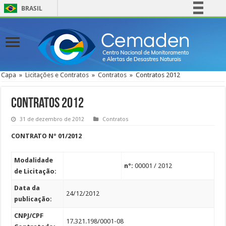
BRASIL
Simplifique!
Comunica BR
Participe
Acesso à informação
Capa
»
Licitações e Contratos
»
Contratos
»
Contratos 2012
Legislação
Canais
Contratos 2012
31 de dezembro de 2012
Contratos
CONTRATO Nº 01/2012
Modalidade
nº:
00001 / 2012
de Licitação:
Data da
24/12/2012
publicação:
CNPJ/CPF
17.321.198/0001-08