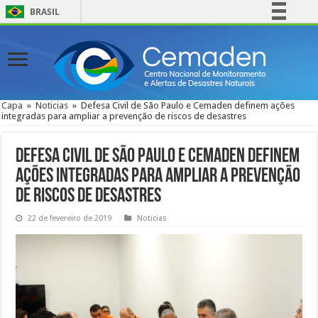
BRASIL
Simplifique!
Comunica BR
Participe
Acesso à informação
Capa
»
Noticias
»
Defesa Civil de São Paulo e Cemaden definem ações
integradas para ampliar a prevenção de riscos de desastres
Legislação
Canais
Defesa Civil de São Paulo e Cemaden definem
ações integradas para ampliar a prevenção
de riscos de desastres
22 de fevereiro de 2019
Noticias