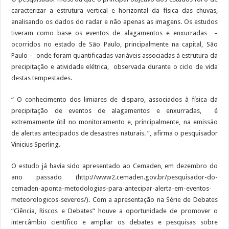
caracterizar a estrutura vertical e horizontal da física das chuvas,
analisando os dados do radar e não apenas as imagens. Os estudos
tiveram como base os eventos de alagamentos e enxurradas –
ocorridos no estado de São Paulo, principalmente na capital, São
Paulo – onde foram quantificadas variáveis associadas à estrutura da
precipitação e atividade elétrica, observada durante o ciclo de vida
destas tempestades.
“ O conhecimento dos limiares de disparo, associados à física da
precipitação de eventos de alagamentos e enxurradas, é
extremamente útil no monitoramento e, principalmente, na emissão
de alertas antecipados de desastres naturais. ”, afirma o pesquisador
Vinicius Sperling.
O
estudo
já havia sido apresentado ao Cemaden, em dezembro do
ano passado (http://www2.cemaden.gov.br/pesquisador-do-
cemaden-aponta-metodologias-para-antecipar-alerta-em-eventos-
meteorologicos-severos/). Com a apresentação na Série de Debates
“Ciência, Riscos e Debates” houve a oportunidade de promover o
intercâmbio científico e ampliar os debates e pesquisas sobre