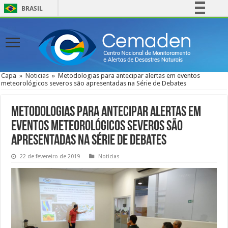
BRASIL
Simplifique!
Comunica BR
Participe
Acesso à informação
Capa
»
Noticias
»
Metodologias para antecipar alertas em eventos
meteorológicos severos são apresentadas na Série de Debates
Legislação
Canais
Metodologias para antecipar alertas em
eventos meteorológicos severos são
apresentadas na Série de Debates
22 de fevereiro de 2019
Noticias