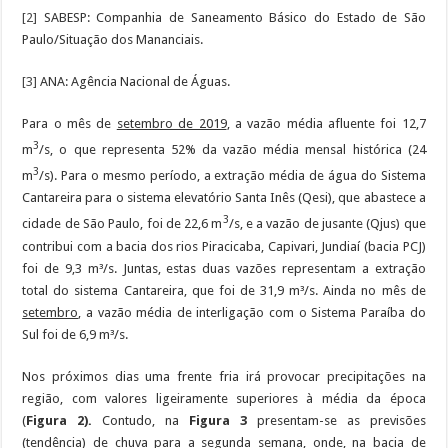
[2]
SABESP: Companhia de Saneamento Básico do Estado de São
Paulo/Situação dos Mananciais.
[3]
ANA: Agência Nacional de Águas.
Para o mês de
setembro de 2019
, a vazão média afluente foi 12,7
3
m
/s, o que representa 52% da vazão média mensal histórica (24
3
m
/s). Para o mesmo período, a extração média de água do Sistema
Cantareira para o sistema elevatório Santa Inês (Qesi), que abastece a
3
cidade de São Paulo, foi de 22,6 m
/s, e a vazão de jusante (Qjus) que
contribui com a bacia dos rios Piracicaba, Capivari, Jundiaí (bacia PCJ)
foi de 9,3 m³/s. Juntas, estas duas vazões representam a extração
total do sistema Cantareira, que foi de 31,9 m³/s. Ainda no mês de
setembro
, a vazão média de interligação com o Sistema Paraíba do
Sul foi de 6,9 m³/s.
Nos próximos dias uma frente fria irá provocar precipitações na
região, com valores ligeiramente superiores à média da época
(
Figura 2).
Contudo, na
Figura 3
presentam-se as previsões
(tendência) de chuva para a segunda semana, onde, na bacia de