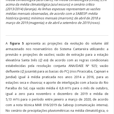
acima da média climatológica (azul escuro); e cenário crítico
(2013/2014) (laranja). As linhas espessas representam as vazões
médias mensais observadas, de acordo com a SABESP: média
histórica (preto); mínimos mensais (marrom); de abril de 2018 a
março de 2019 (magenta); e de abril a setembro de 2019 (roxo).
A
figura 5
apresenta as projeções da evolução do volume útil
armazenado nos reservatórios do Sistema Cantareira utilizando: a
previsão e projeções de vazões; vazão de extração para a estação
elevatória Santa Inês (
Q esi
) de acordo com as regras condicionais
estabelecidas pela resolução conjunta ANA/DAEE Nº 925; vazão
defluente (
Q jusante
) para as bacias do PCJ (rios Piracicaba, Capivari e
Jundiaí) igual à média praticada nos anos 2014 a 2016, para as
estações seca e chuvosa; e aporte de interligação com a bacia do Rio
Paraíba do Sul, cuja vazão média é 6,8 m³/s para o mês de outubro,
igual a zero para novembro e dezembro de 2019 e média de
5,13 m³/s para o período entre janeiro a março de 2020, de acordo
com a nota técnica MAR 016/2019 da Sabesp (comunicação interna).
No cenário de precipitações pluviométricas na média climatológica, o