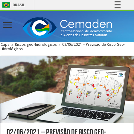
BRASIL
Simplifique!
Comunica BR
Participe
Acesso à informação
Capa
»
Riscos geo-hidrologicos
»
02/06/2021 – Previsão de Risco Geo-
Hidrológicos
Legislação
Canais
02/06/2021 – Previsão de Risco Geo-