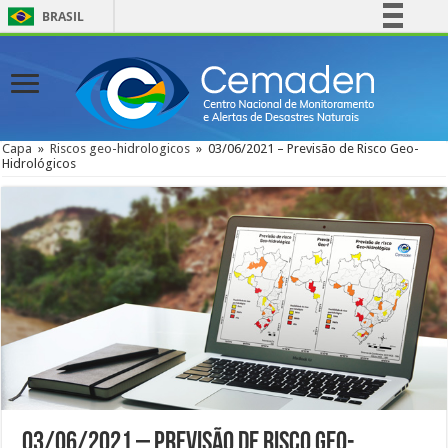
BRASIL
Simplifique!
Comunica BR
Participe
Acesso à informação
Capa
»
Riscos geo-hidrologicos
»
03/06/2021 – Previsão de Risco Geo-
Hidrológicos
Legislação
Canais
03/06/2021 – Previsão de Risco Geo-