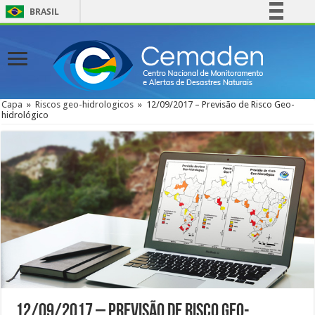
BRASIL
Simplifique!
Comunica BR
Participe
Acesso à informação
Capa
»
Riscos geo-hidrologicos
»
12/09/2017 – Previsão de Risco Geo-
hidrológico
Legislação
Canais
12/09/2017 – Previsão de Risco Geo-