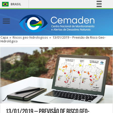
BRASIL
Simplifique!
Comunica BR
Participe
Acesso à informação
Capa
»
Riscos geo-hidrologicos
»
13/01/2019 – Previsão de Risco Geo-
Hidrológico
Legislação
Canais
13/01/2019 – Previsão de Risco Geo-