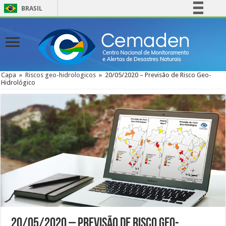
BRASIL
Simplifique!
Comunica BR
Participe
Acesso à informação
Capa
»
Riscos geo-hidrologicos
»
20/05/2020 – Previsão de Risco Geo-
Hidrológico
Legislação
Canais
20/05/2020 – Previsão de Risco Geo-