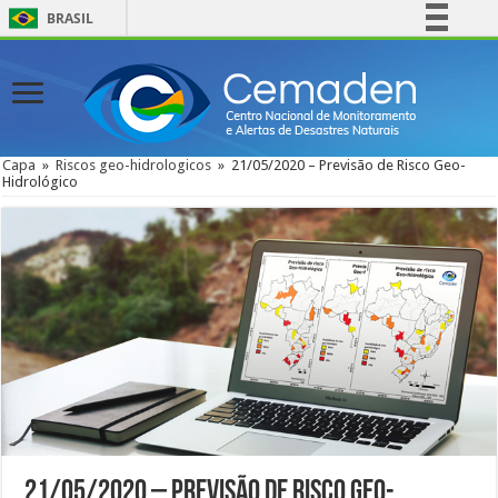
BRASIL
Simplifique!
Comunica BR
Participe
Acesso à informação
Capa
»
Riscos geo-hidrologicos
»
21/05/2020 – Previsão de Risco Geo-
Hidrológico
Legislação
Canais
21/05/2020 – Previsão de Risco Geo-