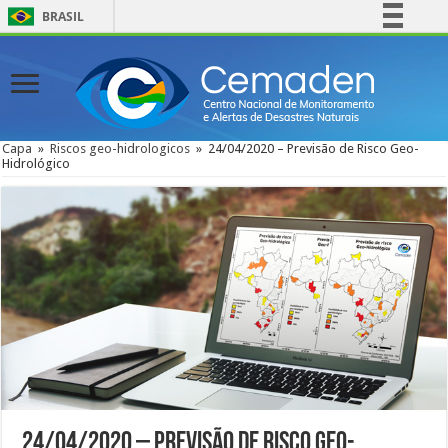
BRASIL
Simplifique!
Comunica BR
Participe
Acesso à informação
Capa
»
Riscos geo-hidrologicos
»
24/04/2020 – Previsão de Risco Geo-
Hidrológico
Legislação
Canais
24/04/2020 – Previsão de Risco Geo-