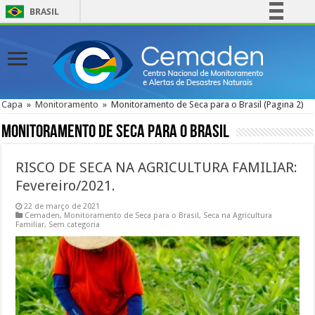
BRASIL
Simplifique!
Comunica BR
Participe
Acesso à informação
Capa
»
Monitoramento
»
Monitoramento de Seca para o Brasil
(Pagina 2)
Legislação
Monitoramento de Seca para o Brasil
Canais
RISCO DE SECA NA AGRICULTURA FAMILIAR:
Fevereiro/2021.
22 de março de 2021
Cemaden
,
Monitoramento de Seca para o Brasil
,
Seca na Agricultura
Familiar
,
Sem categoria